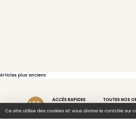
Navigation
Articles plus anciens
des
ACCÈS RAPIDES
TOUTES NOS O
articles
Ce site utilise des cookies et vous donne le contrôle sur 
WESPECIALTY
NOS OFFRES E
NOS ÉQUIPES
REJOIGNEZ-NOUS
ACTUALITÉS & PRESSE